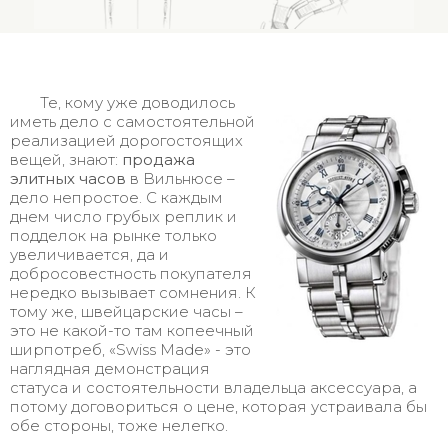
Те, кому уже доводилось
иметь дело с самостоятельной
реализацией дорогостоящих
вещей, знают:
продажа
элитных часов
в Вильнюсе –
дело непростое. С каждым
днем число грубых реплик и
подделок на рынке только
увеличивается, да и
добросовестность покупателя
нередко вызывает сомнения. К
тому же, швейцарские часы –
это не какой-то там копеечный
ширпотреб, «Swiss Made» - это
наглядная демонстрация
статуса и состоятельности владельца аксессуара, а
потому договориться о цене, которая устраивала бы
обе стороны, тоже нелегко.